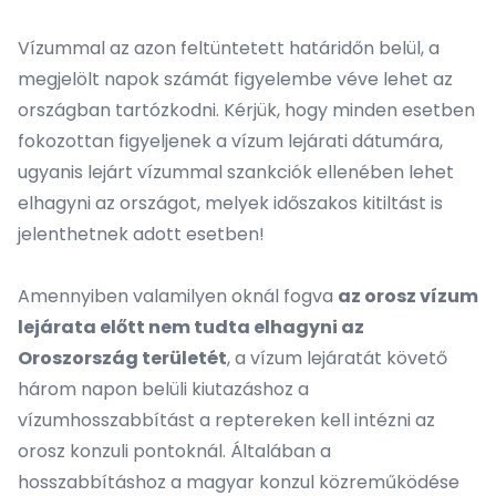
Vízummal az azon feltüntetett határidőn belül, a
megjelölt napok számát figyelembe véve lehet az
országban tartózkodni. Kérjük, hogy minden esetben
fokozottan figyeljenek a vízum lejárati dátumára,
ugyanis lejárt vízummal szankciók ellenében lehet
elhagyni az országot, melyek időszakos kitiltást is
jelenthetnek adott esetben!
Amennyiben valamilyen oknál fogva
az orosz vízum
lejárata előtt nem tudta elhagyni az
Oroszország területét
, a vízum lejáratát követő
három napon belüli kiutazáshoz a
vízumhosszabbítást a reptereken kell intézni az
orosz konzuli pontoknál. Általában a
hosszabbításhoz a magyar konzul közreműködése