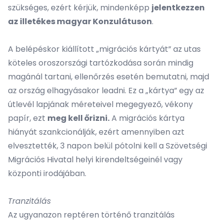
szükséges, ezért kérjük, mindenképp
jelentkezzen
az illetékes magyar Konzulátuson
.
A belépéskor kiállított „migrációs kártyát” az utas
köteles oroszországi tartózkodása során mindig
magánál tartani, ellenőrzés esetén bemutatni, majd
az ország elhagyásakor leadni. Ez a „kártya” egy az
útlevél lapjának méreteivel megegyező, vékony
papír, ezt
meg kell őrizni.
A migrációs kártya
hiányát szankcionálják, ezért amennyiben azt
elvesztették, 3 napon belül pótolni kell a Szövetségi
Migrációs Hivatal helyi kirendeltségeinél vagy
központi irodájában.
Tranzitálás
Az ugyanazon reptéren történő tranzitálás