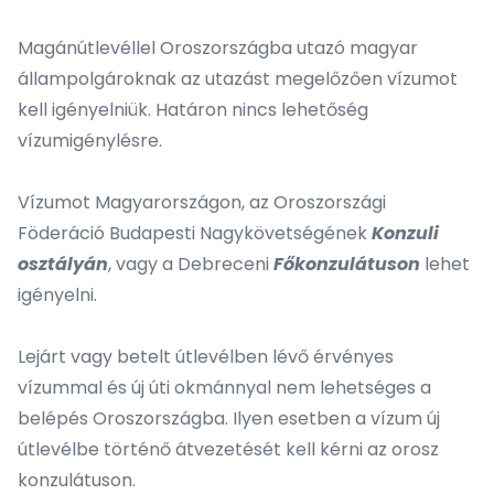
Magánútlevéllel Oroszországba utazó magyar
állampolgároknak az utazást megelőzően vízumot
kell igényelniük. Határon nincs lehetőség
vízumigénylésre.
Vízumot Magyarországon, az Oroszországi
Föderáció Budapesti Nagykövetségének
Konzuli
osztályán
, vagy a Debreceni
Főkonzulátuson
lehet
igényelni.
Lejárt vagy betelt útlevélben lévő érvényes
vízummal és új úti okmánnyal nem lehetséges a
belépés Oroszországba. Ilyen esetben a vízum új
útlevélbe történő átvezetését kell kérni az orosz
konzulátuson.